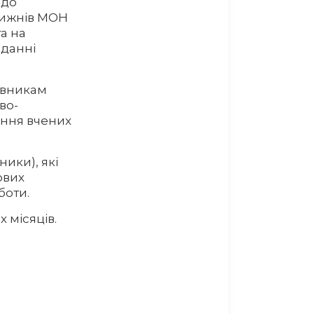
одо
тижнів МОН
а на
іданні
івникам
во-
ення вчених
ики), які
ових
боти.
 місяців.