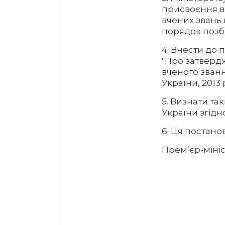
присвоєння в
вчених звань 
порядок позб
4. Внести до 
"Про затверд
вченого званн
України, 2013 
5. Визнати та
України згідн
6. Ця постанов
Прем’єр-мін