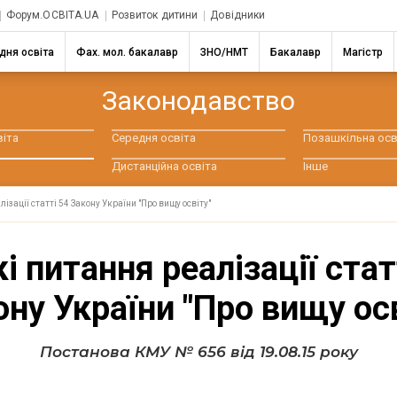
Форум.ОСВІТА.UA
Розвиток дитини
Довідники
дня освіта
Фах. мол. бакалавр
ЗНО/НМТ
Бакалавр
Магістр
Законодавство
віта
Середня освіта
Позашкільна осв
Дистанційна освіта
Інше
ізації статті 54 Закону України "Про вищу освіту"
і питання реалізації стат
ону України "Про вищу осв
Постанова КМУ № 656 від 19.08.15 року