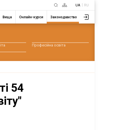
UA
RU
Вища
Онлайн-курси
Законодавство
іта
Професійна освіта
ті 54
іту"