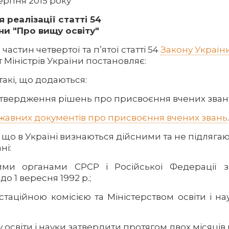
серпня 2015 року
 реалізації статті 54
ни "Про вищу освіту"
частин четвертої та п’ятої статті 54
Закону Україн
 Міністрів України постановляє:
такі, що додаються:
твердження рішень про присвоєння вчених зван
жавних документів про присвоєння вчених звань
.
, що в Україні визнаються дійсними та не підляга
ні:
ними органами СРСР і Російської Федерації 
до 1 вересня 1992 р.;
таційною комісією та Міністерством освіти і нау
ву освіти і науки затвердити протягом двох місяці