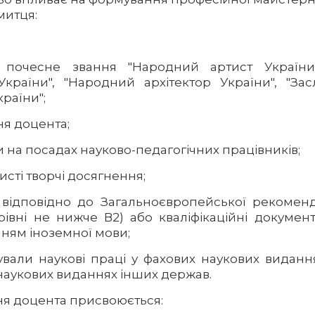
митця:
о почесне звання "Народний артист України
країни", "Народний архітектор України", "За
раїни";
ня доцента;
 на посадах науково-педагогічних працівників;
исті творчі досягнення;
 відповідно до Загальноєвропейської рекоменд
 рівні не нижче В2) або кваліфікаційні документ
ням іноземної мови;
кували наукові праці у фахових наукових виданн
наукових виданнях інших держав.
ня доцента присвоюється: