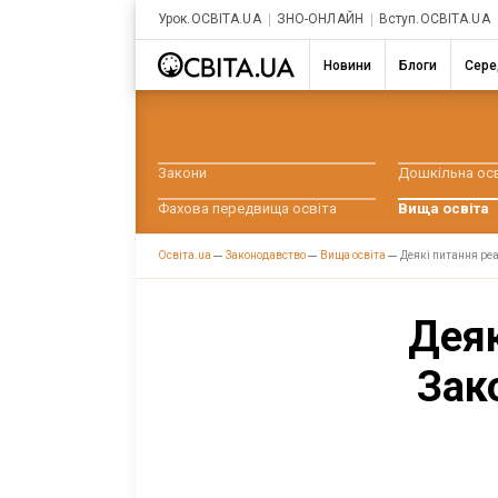
Урок.ОСВІТА.UA
ЗНО-ОНЛАЙН
Вступ.ОСВІТА.UA
Новини
Блоги
Сере
Закони
Дошкільна ос
Фахова передвища освіта
Вища освіта
Oсвіта.ua
Законодавство
Вища освіта
Деякі питання реал
Деяк
Зак