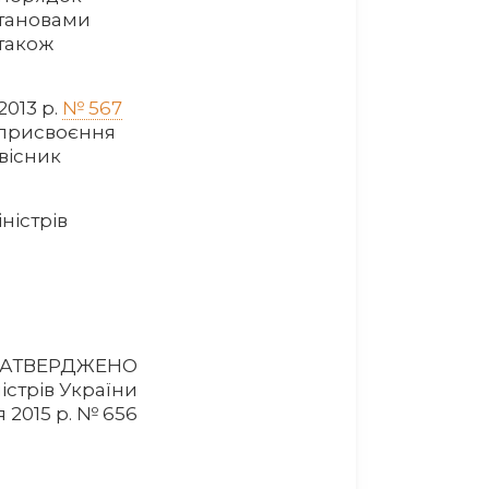
тановами
 також
2013 р.
№ 567
 присвоєння
вісник
ністрів
ЗАТВЕРДЖЕНО
істрів України
я 2015 р. № 656