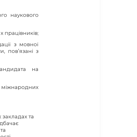
го наукового
х працівників;
ації з мовної
и, пов’язані з
кандидата на
о міжнародних
 закладах та
едбачає
 та
ості