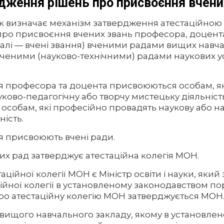
дження рішень про присвоєння вчени
ок визначає механізм затвердження атестаційною
ро присвоєння вчених звань професора, доцента
далі — вчені звання) вченими радами вищих навч
вченими (науково-технічними) радами наукових у
ня професора та доцента присвоюються особам, я
ково-педагогічну або творчу мистецьку діяльніст
особам, які професійно провадять наукову або н
ність.
ня присвоюють вчені ради.
их рад затверджує атестаційна колегія МОН.
аційної колегії МОН є Міністр освіти і науки, яки
ійної колегії в установленому законодавством по
о атестаційну колегію МОН затверджується МОН
 вищого навчального закладу, якому в установле