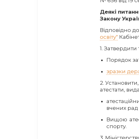
№ 656 від 19 
Деякі питання
Закону Украї
Відповідно до 
освіту"
Кабінет
1. Затвердити 
Порядок за
зразки дер
2. Установити
атестати, вида
атестацій
вчених рад 
Вищою атес
спорту.
3. Міністерст