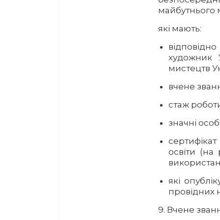
майбутнього 
які мають:
відповідн
художник У
мистецтв Ук
вчене зван
стаж роботи
значні особ
сертифікат
освіти (на
використан
які опублі
провідних 
9. Вчене зван