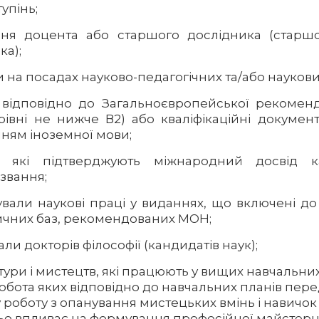
упінь;
ння доцента або старшого дослідника (старшо
ка);
 на посадах науково-педагогічних та/або наукови
 відповідно до Загальноєвропейської рекоменд
 рівні не нижче В2) або кваліфікаційні документ
ням іноземної мови;
, які підтверджують міжнародний досвід 
звання;
кували наукові праці у виданнях, що включені д
чних баз, рекомендованих МОН;
вали докторів філософії (кандидатів наук);
ьтури і мистецтв, які працюють у вищих навчальних
обота яких відповідно до навчальних планів пер
 роботу з опанування мистецьких вмінь і навичок
о впливає на формування професійної майстерн