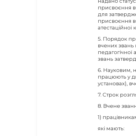
надано стату
присвоєння в
для затвердж
присвоєння вч
атестаційної 
5. Порядок п
вчених звань 
педагогічної 
звань затвер
6. Науковим, 
працюють у д
установах), в
7. Строк розг
8. Вчене зва
1) працівника
які мають: