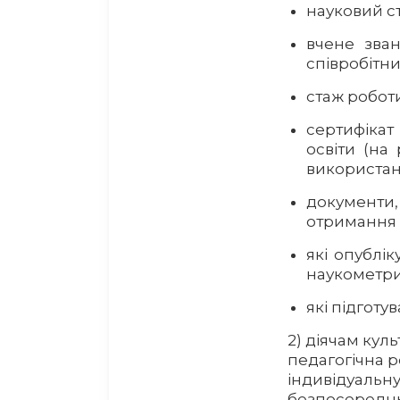
науковий ст
вчене зва
співробітни
стаж роботи
сертифікат
освіти (на
використан
документи
отримання 
які опублі
наукометри
які підготу
2) діячам кул
педагогічна р
індивідуальну
безпосереднь