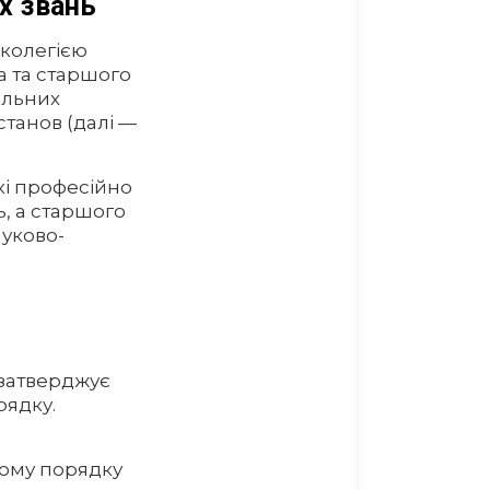
х звань
 колегією
 та старшого
альних
станов (далі —
кі професійно
ь, а старшого
ауково-
й затверджує
рядку.
.
ному порядку