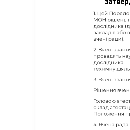
затвер
1. Цей Поряд
МОН рішень п
дослідника (
закладів або 
вчені ради).
2. Вчені зван
провадять нау
дослідника — 
технічну діяль
3. Вчені зван
Рішення вчен
Головою атест
склад атестац
Положення пр
4. Вчена рада