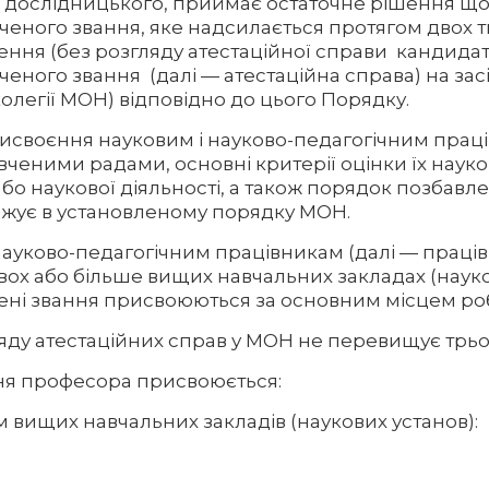
с дослідницького, приймає остаточне рішення щ
ченого звання, яке надсилається протягом двох 
ення (без розгляду атестаційної справи кандидат
еного звання (далі — атестаційна справа) на зас
колегії МОН) відповідно до цього Порядку.
рисвоєння науковим і науково-педагогічним прац
вченими радами, основні критерії оцінки їх науко
або наукової діяльності, а також порядок позбавл
джує в установленому порядку МОН.
науково-педагогічним працівникам (далі — працівн
вох або більше вищих навчальних закладах (наук
чені звання присвоюються за основним місцем ро
ляду атестаційних справ у МОН не перевищує трьох
ння професора присвоюється:
м вищих навчальних закладів (наукових установ):