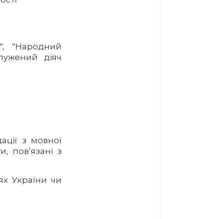
", "Народний
служений діяч
ації з мовної
и, пов’язані з
ях України чи