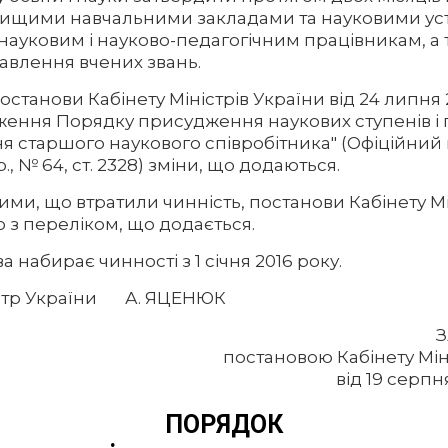
ищими навчальними закладами та науковими ус
науковим і науково-педагогічним працівникам, а
авлення вчених звань.
постанови Кабінету Міністрів України від 24 липня 
ження Порядку присудження наукових ступенів і
я старшого наукового співробітника" (Офіційний 
р., № 64, ст. 2328) зміни, що додаються.
кими, що втратили чинність, постанови Кабінету Мі
о з переліком, що додається.
а набирає чинності з 1 січня 2016 року.
істр України А. ЯЦЕНЮК
постановою Кабінету Мін
від 19 серпн
ПОРЯДОК