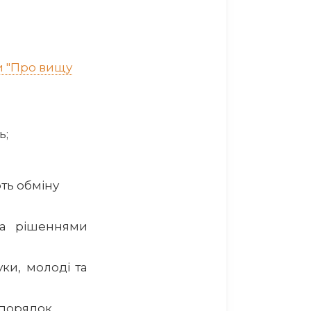
и "Про вищу
ь;
ють обміну
за рішеннями
ки, молоді та
в порядок